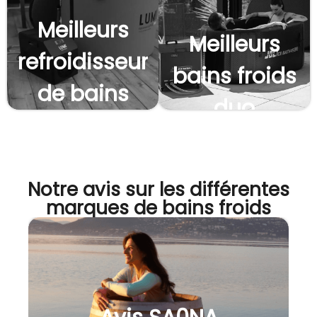
professi
portables
Meilleurs
Meilleurs
refroidisseurs
bains froids
de bains
duo
froids
Notre avis sur les différentes
marques de bains froids​