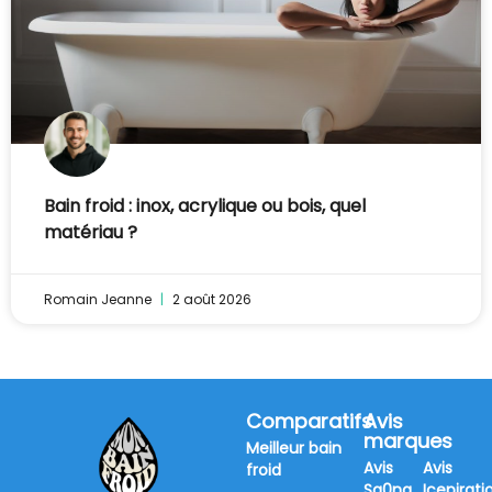
Bain froid : inox, acrylique ou bois, quel
matériau ?
Romain Jeanne
2 août 2026
Comparatifs
Avis
marques
Meilleur bain
Avis
Avis
froid
Sa0na
Icepirati