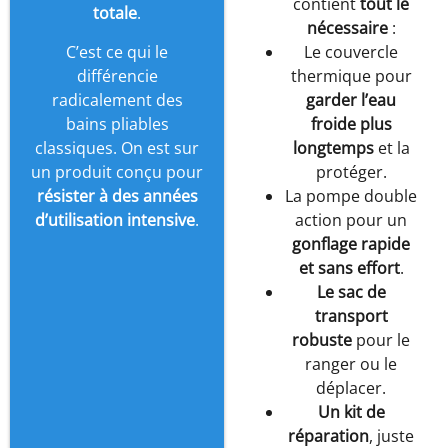
contient
tout le
totale
.
nécessaire
:
C’est ce qui le
Le couvercle
différencie
thermique pour
radicalement des
garder l’eau
bains pliables
froide plus
classiques. On est sur
longtemps
et la
un produit conçu pour
protéger.
résister à des années
La pompe double
d’utilisation intensive
.
action pour un
gonflage rapide
et sans effort
.
Le sac de
transport
robuste
pour le
ranger ou le
déplacer.
Un kit de
réparation
, juste