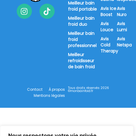
Meilleur bain
Avis Ice
Avis
froid portable
Boost
Nuro
Meilleur bain
Avis
Avis
froid duo
Louce
Lumi
Meilleur bain
Avis
Avis
froid
Cold
Netspa
professionnel
Therapy
Meilleur
refroidisseur
de bain froid
Tous droits réservés 2026
Contact
À propos
©monbainfoid.fr
Mentions légales
Nous respectons votre vie privée.