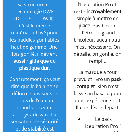
sa structure en
l’Icepiration Pro 1
technologie DWF
reste
incroyablement
(Drop-Stitch Wall).
simple à mettre en
C’est le même
place
. Pas besoin
matériau utilisé pour
d’être un grand
les paddles gonflables
bricoleur, aucun outil
haut de gamme. Une
n’est nécessaire. On
fois gonflé, il devient
déballe, on gonfle, on
aussi rigide que du
remplit.
plastique dur
.
La marque a tout
Concrètement, ça veut
prévu et livre un
pack
dire que le bain ne se
complet
. Rien n’est
déforme pas sous le
laissé au hasard pour
poids de l’eau ou
que l’expérience soit
quand vous vous
fluide dès le départ.
appuyez dessus. La
Le pack
sensation de sécurité
Icepiration Pro 1
et de stabilité est