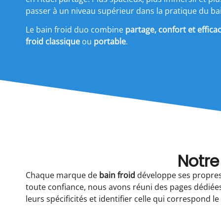
passer à un niveau supérieur dans la pratique du bai
Le bain froid duo combine
partage, confort et efficac
froid classique
ou
portable
.
Notre
Chaque marque de
bain froid
développe ses propres 
toute confiance, nous avons réuni des pages dédiées
leurs spécificités et identifier celle qui correspond l