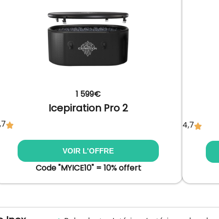
1 599€
Icepiration Pro 2
,7
4,7
VOIR L'OFFRE
Code "MYICE10" = 10% offert