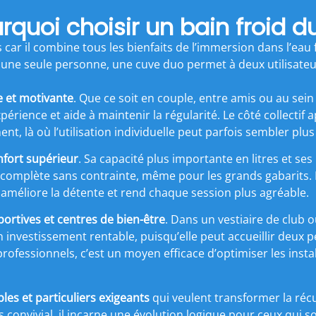
rquoi choisir un bain froid d
s car il combine tous les bienfaits de l’immersion dans l’eau 
ne seule personne, une cuve duo permet à deux utilisateu
e et motivante
. Que ce soit en couple, entre amis ou au sein
périence et aide à maintenir la régularité. Le côté collectif 
 là où l’utilisation individuelle peut parfois sembler plus d
nfort supérieur
. Sa capacité plus importante en litres et ses
complète sans contrainte, même pour les grands gabarits. 
améliore la détente et rend chaque session plus agréable.
portives et centres de bien-être
. Dans un vestiaire de club 
investissement rentable, puisqu’elle peut accueillir deux 
 professionnels, c’est un moyen efficace d’optimiser les insta
les et particuliers exigeants
qui veulent transformer la réc
us convivial, il incarne une évolution logique pour ceux qui s