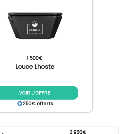
1 500€
Louce Lhoste
VOIR L'OFFRE
250€ offerts
3 950€