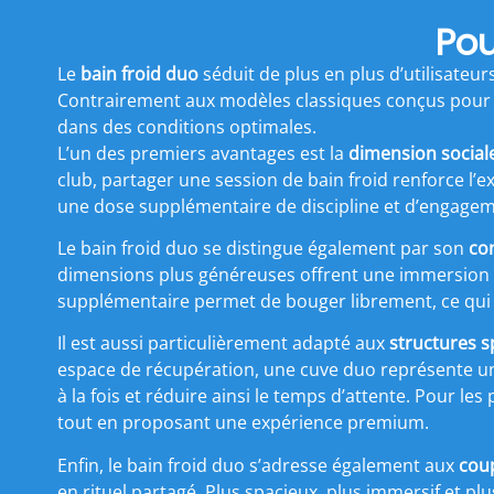
Pou
Le
bain froid duo
séduit de plus en plus d’utilisateur
Contrairement aux modèles classiques conçus pour u
dans des conditions optimales.
L’un des premiers avantages est la
dimension social
club, partager une session de bain froid renforce l’ex
une dose supplémentaire de discipline et d’engagement,
Le bain froid duo se distingue également par son
co
dimensions plus généreuses offrent une immersion 
supplémentaire permet de bouger librement, ce qui 
Il est aussi particulièrement adapté aux
structures s
espace de récupération, une cuve duo représente un 
à la fois et réduire ainsi le temps d’attente. Pour les
tout en proposant une expérience premium.
Enfin, le bain froid duo s’adresse également aux
coup
en rituel partagé. Plus spacieux, plus immersif et pl