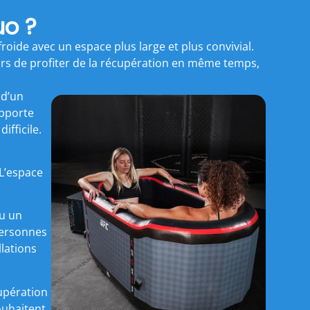
uo ?
froide avec un espace plus large et plus convivial.
rs de profiter de la récupération en même temps,
 d’un
apporte
ifficile.
L’espace
ou un
personnes
llations
upération
ouhaitent