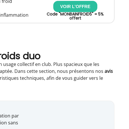
 froid
VOIR L'OFFRE
Code "MONBAINFROID5" = 5%
t inflammation
offert
froids duo
usage collectif en club. Plus spacieux que les
daptée. Dans cette section, nous présentons nos
avis
ristiques techniques, afin de vous guider vers le
ation par
tion sans