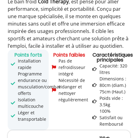
Le bain froid
Cold Therapy
, est pensé pour allier
performance, simplicité et portabilité. Conçu par
une marque spécialisée, il se monte en quelques
minutes sans outil et offre une immersion efficace
inspirée des usages professionnels. Il cible les
sportifs et amateurs cherchant une solution prête à
l’emploi, facile à installer et à utiliser au quotidien.
Points forts
Points faibles
Caractéristiques
principales
Installation
Pas de
Capacité: 320
rapide
refroidisseur
litres
Programme
intégré
Dimensions :
endurance ou
Nécessité de
80cm (diam.)
musculation/combat
vidanger et
75cm (Haut.)
offerts
nettoyer
Poids vide :
Isolation
régulièrement
3.5kg
multicouche
100%
Léger et
Satisfait ou
transportable
Remboursé