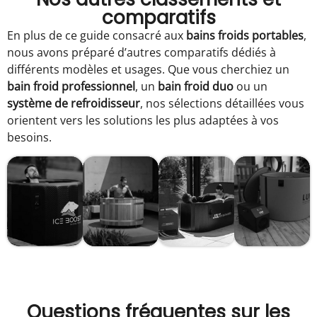
comparatifs
En plus de ce guide consacré aux
bains froids portables
,
nous avons préparé d’autres comparatifs dédiés à
différents modèles et usages. Que vous cherchiez un
bain froid professionnel
, un
bain froid duo
ou un
système de refroidisseur
, nos sélections détaillées vous
orientent vers les solutions les plus adaptées à vos
besoins.
Meilleurs
Meilleurs
Meilleur
Meilleurs
bains
bains
refroidi
bains
Questions fréquentes sur les
froids
froids
de