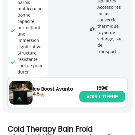
320 litres
parois
Accessoires
multicouches
inclus :
Bonne
couvercle
capacité
thermique,
permettant
tuyau de
une
vidange, sac
immersion
de
significative
transport...
Structure
résistante
conçue pour
durer
159€
Ice Boost Avanto
4,8
VOIR L'OFFRE
Cold Therapy Bain Froid