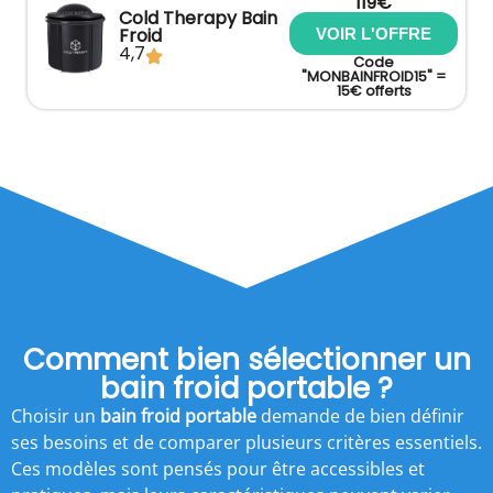
119€
Cold Therapy Bain
Froid
VOIR L'OFFRE
4,7
Code
"MONBAINFROID15" =
15€ offerts
Comment bien sélectionner un
bain froid portable ?
Choisir un
bain froid portable
demande de bien définir
ses besoins et de comparer plusieurs critères essentiels.
Ces modèles sont pensés pour être accessibles et