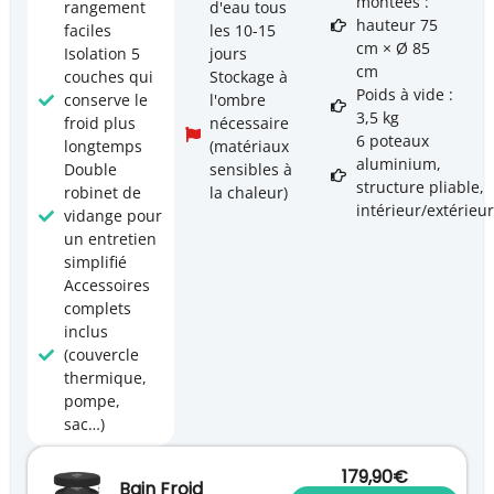
montées :
rangement
d'eau tous
hauteur 75
faciles
les 10-15
cm × Ø 85
Isolation 5
jours
cm
couches qui
Stockage à
Poids à vide :
conserve le
l'ombre
3,5 kg
froid plus
nécessaire
6 poteaux
longtemps
(matériaux
aluminium,
Double
sensibles à
structure pliable,
robinet de
la chaleur)
intérieur/extérieur
vidange pour
un entretien
simplifié
Accessoires
complets
inclus
(couvercle
thermique,
pompe,
sac…)
179,90€
Bain Froid