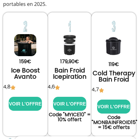
portables en 2025.
159€
179,90€
119€
Ice Boost
Bain Froid
Cold Therapy
Avanto​
Icepiration
Bain Froid
4,8
4,6
4,7
VOIR L'OFFRE
VOIR L'OFFRE
VOIR L'OFFRE
Code "MYICE10" =
Code
10% offert
"MONBAINFROID15"
= 15€ offerts