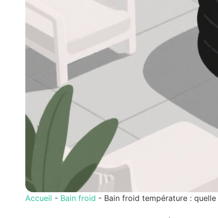
Accueil
-
Bain froid
-
Bain froid température : quelle