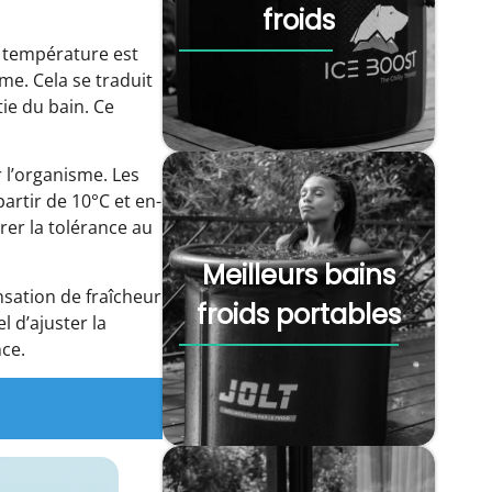
froids
a température est
e. Cela se traduit
ie du bain. Ce
r l’organisme. Les
partir de 10°C et en-
rer la tolérance au
Meilleurs bains
nsation de fraîcheur
froids portables
l d’ajuster la
nce.