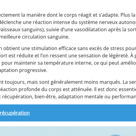
ctement la manière dont le corps réagit et s’adapte. Plus l
 déclenche une réaction intense du système nerveux autonom
isseaux sanguins), suivie d’une vasodilatation après la sort
meilleure circulation sanguine.
on obtient une stimulation efficace sans excès de stress pou
ort est réduite et l’on ressent une sensation de légèreté. À 
e pour maintenir sa température interne, ce qui peut amélio
aptation progressive.
stent toujours, mais sont généralement moins marqués. La se
 réaction profonde du corps est atténuée. Il est donc essentie
 : récupération, bien-être, adaptation mentale ou performa
 récupération