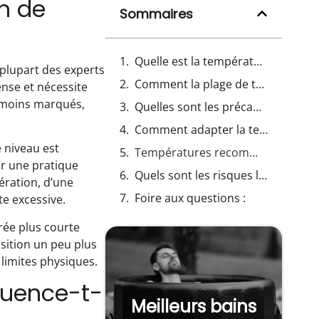
in de
Sommaires
Quelle est la température idéale pour un bain froid afin de profiter de ses bienfaits
 plupart des experts
Comment la plage de température d’un bain froid influence-t-elle les effets sur le corps
ense et nécessite
t moins marqués,
Quelles sont les précautions à prendre avant de choisir la température d’un bain froid
Comment adapter la température d’un bain froid selon son niveau d’expérience
e niveau est
Températures recommandées pour différents types de bains froids
r une pratique
Quels sont les risques liés à une température inadaptée lors d’un bain froid
ération, d’une
Foire aux questions :
e excessive.
urée plus courte
sition un peu plus
 limites physiques.
luence-t-
Meilleurs bains