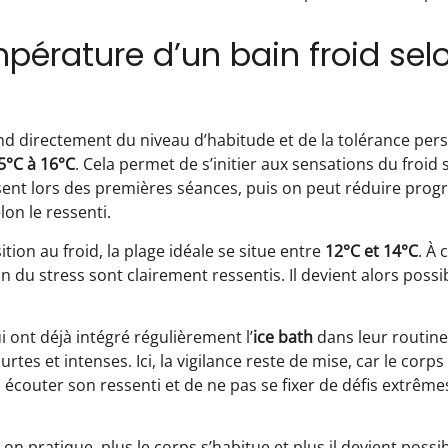
érature d’un bain froid sel
d directement du niveau d’habitude et de la tolérance pers
5°C à 16°C
. Cela permet de s’initier aux sensations du froid
ent lors des premières séances, puis on peut réduire prog
on le ressenti.
ition au froid, la plage idéale se situe entre
12°C et 14°C
. À 
n du stress sont clairement ressentis. Il devient alors possi
i ont déjà intégré régulièrement l’
ice bath
dans leur routine
tes et intenses. Ici, la vigilance reste de mise, car le corp
à écouter son ressenti et de ne pas se fixer de défis extrêm
us on pratique, plus le corps s’habitue et plus il devient poss