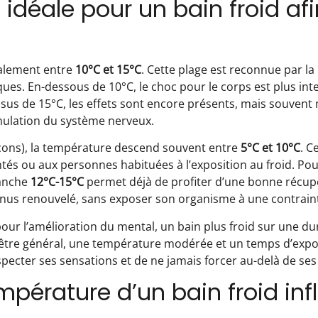
 idéale pour un bain froid af
alement entre
10°C et 15°C
. Cette plage est reconnue par la
sques. En-dessous de 10°C, le choc pour le corps est plus int
sus de 15°C, les effets sont encore présents, mais souven
mulation du système nerveux.
açons), la température descend souvent entre
5°C et 10°C
. C
s ou aux personnes habituées à l’exposition au froid. Pou
ranche
12°C-15°C
permet déjà de profiter d’une bonne récup
onus renouvelé, sans exposer son organisme à une contraint
 : pour l’amélioration du mental, un bain plus froid sur une d
n-être général, une température modérée et un temps d’expo
specter ses sensations et de ne jamais forcer au-delà de ses
érature d’un bain froid inf