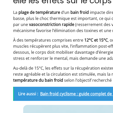
elle les effets sur le corps
La
plage de température
d’un
bain froid
impacte dire
basse, plus le choc thermique est important, ce qui
par une
vasoconstriction rapide
(resserrement des va
mécanisme favorise l’élimination des toxines et une 
À des températures comprises entre
12°C et 15°C
, 
muscles récupèrent plus vite, l’inflammation post-eff
dessous, le corps doit mobiliser davantage d’énergi
stress et renforcer le mental, mais demande une ad
Au-delà de 15°C, les effets sur la récupération exi
reste agréable et la circulation est stimulée, mais la
température du bain froid
selon l’objectif recherché
Lire aussi :
Bain froid cyclisme : guide complet de