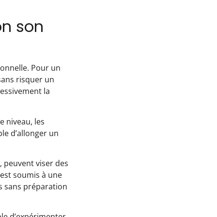
on son
onnelle. Pour un
 sans risquer un
ressivement la
ce niveau, les
ble d’allonger un
, peuvent viser des
s est soumis à une
es sans préparation
ible d’expérimenter