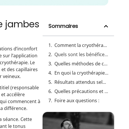
de jambes
Sommaires
Comment la cryothérapie agit-elle sur la sensation de jambes lourdes
tions d’inconfort
Quels sont les bénéfices de la cryothérapie pour la récupération musculaire après l’effort
 sur l’application
cryothérapie. Le
Quelles méthodes de cryothérapie peut-on utiliser pour améliorer la circulation sanguine
et des capillaires
En quoi la cryothérapie contribue-t-elle à l’aspect esthétique et au raffermissement des jambes
r veineux.
Résultats attendus selon les différentes techniques de cryothérapie jambes
titiel (responsable
Quelles précautions et contre-indications faut-il connaître avant d’utiliser la cryothérapie jambes
 et accélère
Foire aux questions :
ou qui commencent à
la différence.
a séance. Cette
ant le tonus