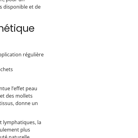
s disponible et de
thétique
pplication régulière
échets
ntue l’effet peau
et des mollets
s tissus, donne un
t lymphatiques, la
eulement plus
uté naturelle,