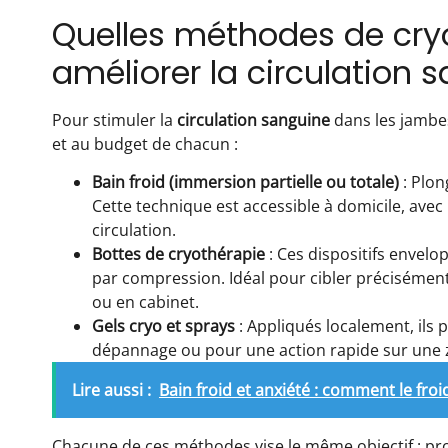
Quelles méthodes de cryo
améliorer la circulation 
Pour stimuler la
circulation sanguine
dans les jambes
et au budget de chacun :
Bain froid (immersion partielle ou totale)
: Plon
Cette technique est accessible à domicile, avec
circulation.
Bottes de cryothérapie
: Ces dispositifs envelo
par compression. Idéal pour cibler précisément l
ou en cabinet.
Gels cryo et sprays
: Appliqués localement, ils
dépannage ou pour une action rapide sur une 
Lire aussi :
Bain froid et anxiété : comment le fro
Chacune de ces méthodes vise le même objectif : pro