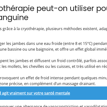
thérapie peut-on utiliser po
sanguine
 grâce à la cryothérapie, plusieurs méthodes existent, ada
ger les jambes dans une eau froide (entre 8 et 15°C) pendan
 une bassine ou une baignoire, et offre un effet global imméd
ppent les jambes et diffusent un froid contrôlé, parfois ass
es mollets, les chevilles ou les cuisses, et très utilisé en r
 provoquent un effet de froid intense pendant quelques minu
zone précise, en complément d’un massage drainant.
id agit vraiment sur votre santé mentale
voquer une alternance de vasoconstriction et vasodilatati