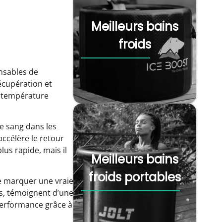
Meilleurs bains
froids
nsables de
écupération et
a température
de sang dans les
accélère le retour
us rapide, mais il
Meilleurs bains
froids portables
de marquer une vraie
rs, témoignent d’une
 performance grâce à