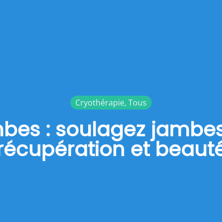
Cryothérapie
,
Tous
bes : soulagez jambes
récupération et beaut