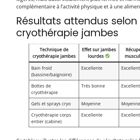
complémentaire à l’activité physique et à une alimen
Résultats attendus selon 
cryothérapie jambes
Technique de
Effet sur jambes
Récupé
cryothérapie jambes
lourdes
muscul
Bain froid
Excellente
Excellen
(bassine/baignoire)
Bottes de
Très bonne
Excellen
cryothérapie
Gels et sprays cryo
Moyenne
Moyenn
Cryothérapie corps
Excellente
Excellen
entier (cabine)