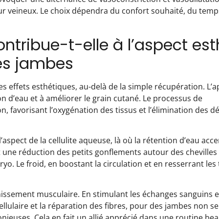
our veineux. Le choix dépendra du confort souhaité, du temp
ontribue-t-elle à l’aspect es
es jambes
es effets esthétiques, au-delà de la simple récupération. L’a
ion d’eau et à améliorer le grain cutané. Le processus de
n, favorisant l’oxygénation des tissus et l’élimination des d
l’aspect de la cellulite aqueuse, là où la rétention d’eau acce
une réduction des petits gonflements autour des chevilles 
cryo. Le froid, en boostant la circulation et en resserrant le
issement musculaire. En stimulant les échanges sanguins e
lulaire et la réparation des fibres, pour des jambes non s
nieuses. Cela en fait un allié apprécié dans une routine bea