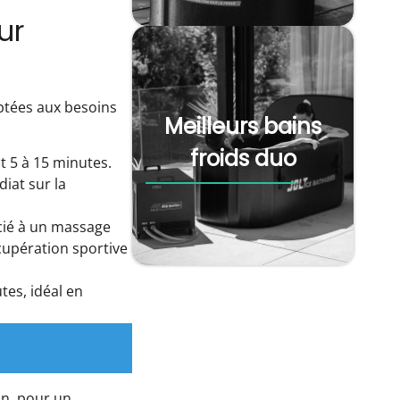
ur
ptées aux besoins
Meilleurs bains
froids duo
t 5 à 15 minutes.
iat sur la
ocié à un massage
écupération sportive
tes, idéal en
on, pour un