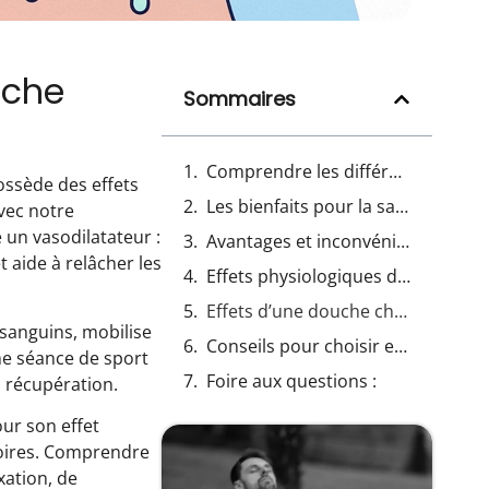
uche
Sommaires
Comprendre les différences fondamentales entre douche chaude ou froide
ossède des effets
Les bienfaits pour la santé d’une douche chaude ou froide selon les études scientifiques
avec notre
un vasodilatateur :
Avantages et inconvénients de la douche chaude ou froide dans différentes situations courantes
t aide à relâcher les
Effets physiologiques de la douche chaude ou froide sur le corps humain
Effets d’une douche chaude ou froide selon les objectifs personnels
 sanguins, mobilise
Conseils pour choisir entre douche chaude ou froide en fonction de vos besoins spécifiques
ne séance de sport
Foire aux questions :
a récupération.
our son effet
atoires. Comprendre
xation, de