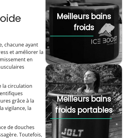
roide
Meilleurs bains
froids
e, chacune ayant
ess et améliorer la
dormissement en
musculaires
 la circulation
entifiques
Meilleurs bains
tures grâce à la
 vigilance, la
froids portables
ance de douches
ssagère. Toutefois,