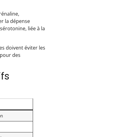
rénaline,
er la dépense
sérotonine, liée à la
s doivent éviter les
 pour des
fs
on