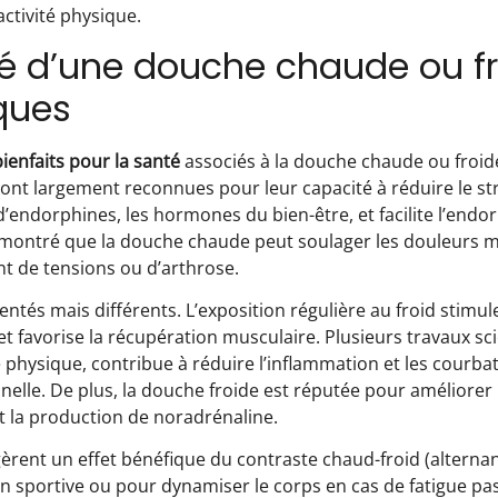
ctivité physique.
nté d’une douche chaude ou f
iques
bienfaits pour la santé
associés à la douche chaude ou froid
sont largement reconnues pour leur capacité à réduire le str
 d’endorphines, les hormones du bien-être, et facilite l’en
si montré que la douche chaude peut soulager les douleurs 
t de tensions ou d’arthrose.
ntés mais différents. L’exposition régulière au froid stimule
t favorise la récupération musculaire. Plusieurs travaux sci
té physique, contribue à réduire l’inflammation et les courba
elle. De plus, la douche froide est réputée pour améliorer la
nt la production de noradrénaline.
ggèrent un effet bénéfique du contraste chaud-froid (altern
n sportive ou pour dynamiser le corps en cas de fatigue pa