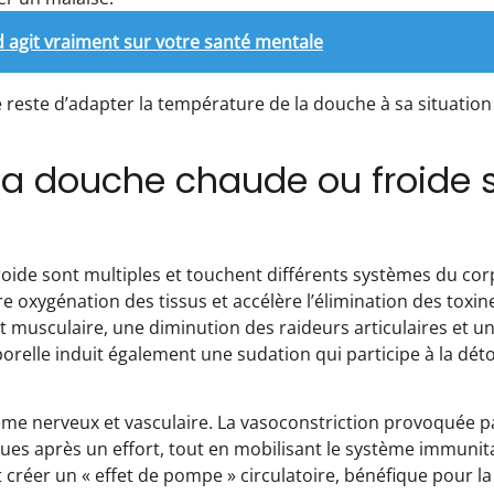
id agit vraiment sur votre santé mentale
lé reste d’adapter la température de la douche à sa situation
la douche chaude ou froide s
ide sont multiples et touchent différents systèmes du corp
re oxygénation des tissus et accélère l’élimination des toxin
 musculaire, une diminution des raideurs articulaires et u
relle induit également une sudation qui participe à la déto
stème nerveux et vasculaire. La vasoconstriction provoquée p
ques après un effort, tout en mobilisant le système immunit
 créer un « effet de pompe » circulatoire, bénéfique pour la