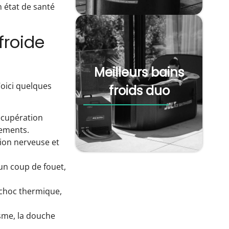
n état de santé
froide
Meilleurs bains
Voici quelques
froids duo
écupération
lements.
sion nerveuse et
 un coup de fouet,
 choc thermique,
sme, la douche