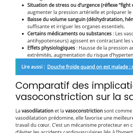
Situation de stress ou d’urgence (réflexe “fight o
augmenter la pression artérielle et préparer le 
Baisse du volume sanguin (déshydratation, hé
suffisante et irriguer les organes essentiels.
Certains médicaments ou substances
: Les vas
antihypotenseurs) agissent en contractant les 
Effets physiologiques
: Hausse de la pression ar
extrémités, augmentation du risque d’hypertens
Lire aussi :
Douche froide quand on est malade : ri
Comparatif des implicati
vasoconstriction sur la s
La
vasodilatation
et la
vasoconstriction
sont comme l
vasodilatation prédomine, elle favorise une meilleure
travail du cœur. C’est un mécanisme protecteur en c
d’éviter les accidents cardiovasculaires liés à l’hype