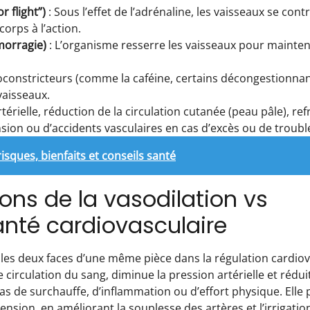
r flight”)
: Sous l’effet de l’adrénaline, les vaisseaux se con
corps à l’action.
morragie)
: L’organisme resserre les vaisseaux pour mainten
oconstricteurs (comme la caféine, certains décongestionn
vaisseaux.
térielle, réduction de la circulation cutanée (peau pâle), r
ion ou d’accidents vasculaires en cas d’excès ou de troubl
sques, bienfaits et conseils santé
ons de la vasodilation vs
anté cardiovasculaire
es deux faces d’une même pièce dans la régulation cardiov
 circulation du sang, diminue la pression artérielle et rédui
as de surchauffe, d’inflammation ou d’effort physique. Elle
rtension, en améliorant la souplesse des artères et l’irrigati