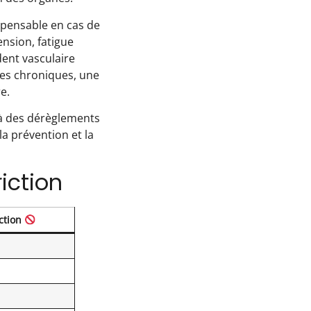
spensable en cas de
ension, fatigue
dent vasculaire
ies chroniques, une
e.
 à des dérèglements
a prévention et la
iction
ction