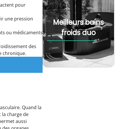
tractent pour
ir une pression
Meilleurs bains
froids duo
ants ou médicaments
efroidissement des
e chronique.
asculaire. Quand la
t la charge de
 permet aussi
on des organes.