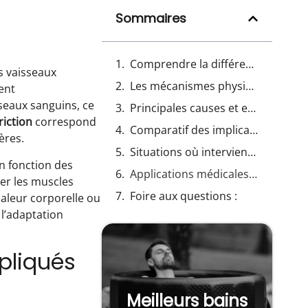
Sommaires
Comprendre la différence entre vasodilation et vasoconstriction dans la circulation sanguine
s vaisseaux
Les mécanismes physiologiques de la vasodilation expliqués simplement
ent
seaux sanguins, ce
Principales causes et effets de la vasoconstriction sur l’organisme
riction
correspond
Comparatif des implications de la vasodilation vs vasoconstriction sur la santé cardiovasculaire
ères.
Situations où interviennent vasodilation et vasoconstriction
n fonction des
Applications médicales et physiologiques de la vasodilation et de la vasoconstriction
uer les muscles
Foire aux questions :
chaleur corporelle ou
 l’adaptation
pliqués
Meilleurs bains