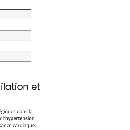
lation et
égiques dans la
 l’
hypertension
fisance cardiaque.