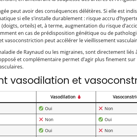
gée peut avoir des conséquences délétères. Si elle est indi
atique si elle s’installe durablement : risque accru d’hypert
 (doigts, orteils) et, à terme, augmentation du risque d’acci
otamment en cas de prédisposition génétique ou de patholog
t vasoconstriction peut accélérer le vieillissement vasculair
 maladie de Raynaud ou les migraines, sont directement liés
pposé et complémentaire permet d’agir plus finement sur l
sculaires.
nt vasodilation et vasoconstr
Vasodilation
Vasoconstri
Oui
Non
Non
Oui
Oui
Non