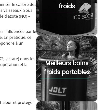
enter le calibre des
froids
des vaisseaux. Sous
de d’azote (NO) –
si influencée par le
. En pratique, ce
répondre à un
2, lactate) dans les
Meilleurs bains
cupération et la
froids portables
chaleur et protéger