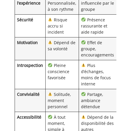
l’expérience
Personnalisée,
influencée par le
à son rythme
groupe
Sécurité
Risque
Présence
accru si
rassurante et
incident
aide rapide
Motivation
Dépend de
Effet de
sa volonté
groupe,
encouragements
Introspection
Pleine
Plus
conscience
d’échanges,
favorisée
moins de focus
interne
Convivialité
Solitude,
Partage,
moment
ambiance
personnel
détendue
Accessibilité
À tout
Dépend de la
moment,
disponibilité des
simple à
autres