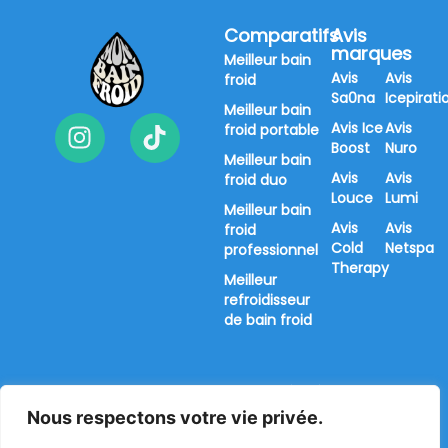
Comparatifs
Avis
marques
Meilleur bain
Avis
Avis
froid
Sa0na
Icepirati
Meilleur bain
Avis Ice
Avis
froid portable
Boost
Nuro
Meilleur bain
Avis
Avis
froid duo
Louce
Lumi
Meilleur bain
Avis
Avis
froid
Cold
Netspa
professionnel
Therapy
Meilleur
refroidisseur
de bain froid
Tous droits réservés 2026
Contact
À propos
©monbainfoid.fr
Mentions légales
Nous respectons votre vie privée.